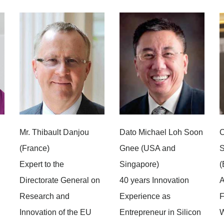
Mr. Thibault Danjou
Dato Michael Loh Soon
C
(France)
Gnee (USA and
S
Expert to the
Singapore)
(
Directorate General on
40 years Innovation
A
Research and
Experience as
F
Innovation of the EU
Entrepreneur in Silicon
W