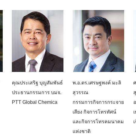
ช
คุณประเสริฐ บุญสัมพันธ์
พ.อ.ดร.เศรษฐพงค์ มะลิ
ศ
ประธานกรรมการ บมจ.
สุวรรณ
ส
PTT Global Chemica
กรรมการกิจการกระจาย
อ
เสียง กิจการโทรทัศน์
เ
และกิจการโทรคมนาคม
เ
แห่งชาติ