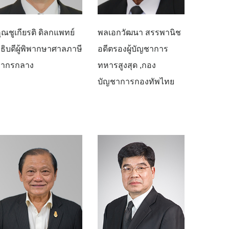
ุณชูเกียรติ ดิลกแพทย์
พลเอกวัฒนา สรรพานิช
ธิบดีผู้พิพากษาศาลภาษี
อดีตรองผู้บัญชาการ
อากรกลาง
ทหารสูงสุด ,กอง
บัญชาการกองทัพไทย