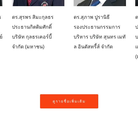
ธ
ดร.สุรพร สิมะกุลธร
ดร.สุภาพ ปูรานิธี
ด
ประธานกิตติมศักดิ์
รองประธานกรรมการ
์
บริษัท กุลธรเคอร์บี้
บริหาร บริษัท สุนทร เมทั
บ
จำกัด (มหาชน)
ล อินดัสทรี้ส์ จำกัด
แ
(
ดูรายชื่อเพิ่มเติม