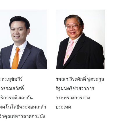
.ดร.สุชัชวีร์
ฯพณฯ วีระศักดิ์ ฟูตระกูล
ุวรรณสวัสดิ์
รัฐมนตรีช่วยว่าการ
ธิการบดี สถาบัน
กระทรวงการต่าง
ทคโนโลยีพระจอมเกล้า
ประเทศ
จ้าคุณทหารลาดกระบัง