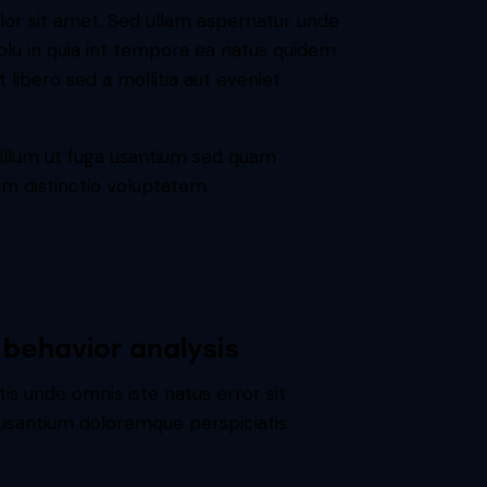
or sit amet. Sed ullam aspernatur unde
solu in quia int tempora ea natus quidem
et libero sed a mollitia aut eveniet
illum ut fuga usantium sed quam
m distinctio voluptatem.
behavior analysis
tis unde omnis iste natus error sit
santium doloremque perspiciatis.