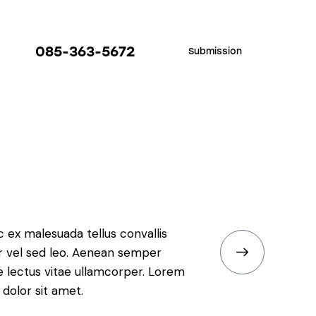
085-363-5672
Submission
085-363-5672
Submission
 ex malesuada tellus convallis
r vel sed leo. Aenean semper
e lectus vitae ullamcorper. Lorem
dolor sit amet.