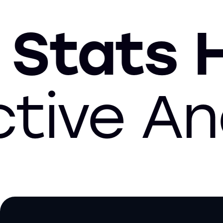
ats Hub
edictiv