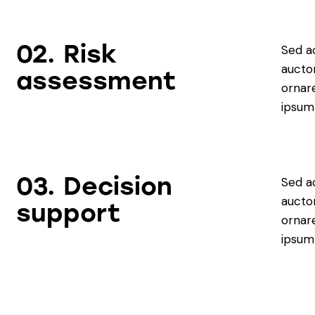
02.
Risk
Sed ac
aucto
assessment
ornar
ipsum 
03.
Decision
Sed ac
aucto
support
ornar
ipsum 