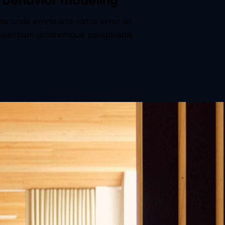
e behavior modeling
tis unde omnis iste natus error sit
santium doloremque perspiciatis.