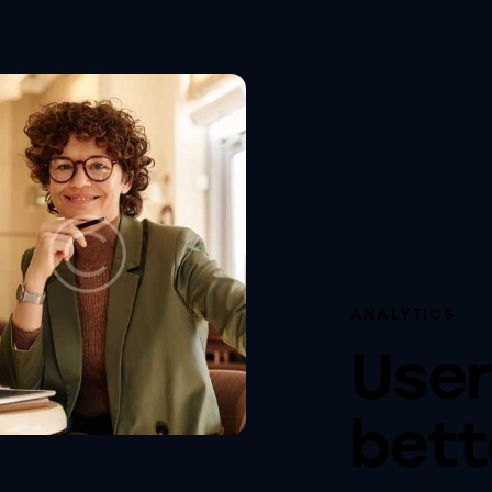
ANALYTICS
User
bett