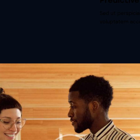
Predictiv
Sed ut perspicia
voluptatem accu