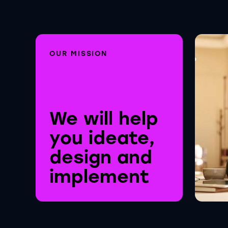
OUR MISSION
We will help
you ideate,
design and
implement