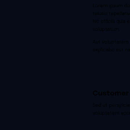
Lorem ipsum dol
telusin repellat
hic officiis quia 
voluptatum.
Aut voluptatem 
explicabo est na
Customer 
Sed ut perspicia
voluptatem accu