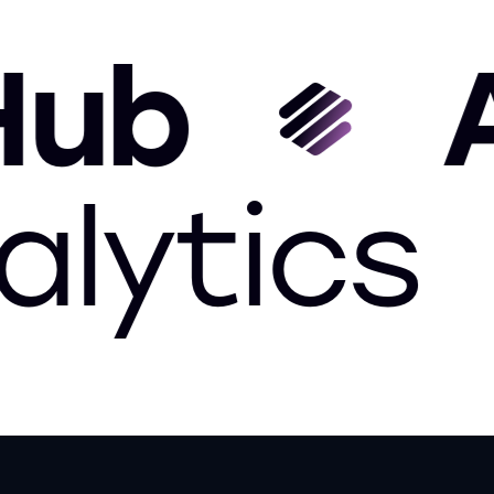
AI S
e Analyt