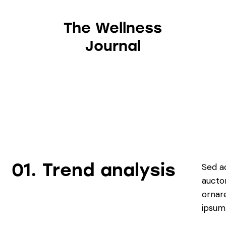
The Wellness
Journal
The Wellness Journal
01.
Trend analysis
Sed ac
aucto
ornar
ipsum 