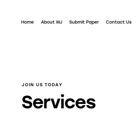
Home
About WJ
Submit Paper
Contact Us
Home
About WJ
Submit Paper
Contact Us
JOIN US TODAY
Services